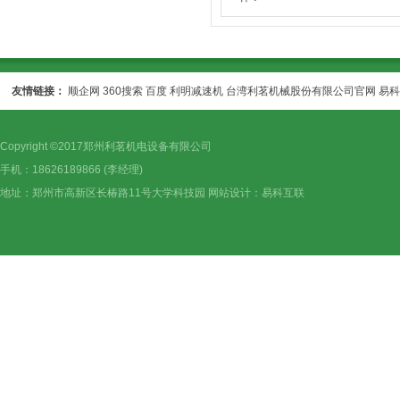
友情链接：
顺企网
360搜索
百度
利明减速机
台湾利茗机械股份有限公司官网
易科
Copyright ©2017郑州利茗机电设备有限公司
手机：18626189866 (李经理)
地址：郑州市高新区长椿路11号大学科技园 网站设计：
易科互联