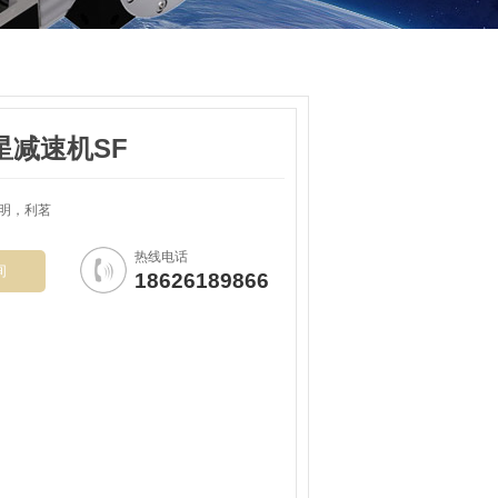
星减速机SF
明，利茗
热线电话
询
18626189866