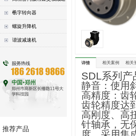
机
十字转向器
螺旋升降机
谐波减速机
相关案例
相关
详情
SDL系列
静音：使用
高精度：齿
齿轮精度达到
高刚度、高
针轴承，无
推荐产品
度，采用集