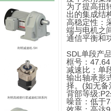
为了提高扭
出的集成结
高稳定性：
端与电机之
通信平衡和
利明减速机-SH
SDL单段产品
框号：47.64.
减速比：单段系
输出轴承形
择。(如无备
背部等级:P2
利明高精密行星减速机SB系列
噪音：低于7
效率：高达9