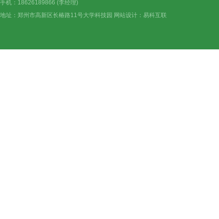
手机：18626189866 (李经理)
地址：郑州市高新区长椿路11号大学科技园 网站设计：
易科互联