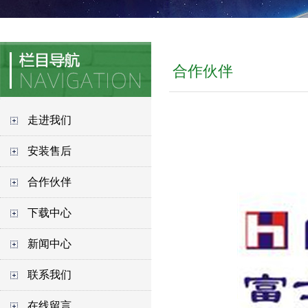
合作伙伴
走进我们
安装售后
合作伙伴
下载中心
新闻中心
联系我们
在线留言