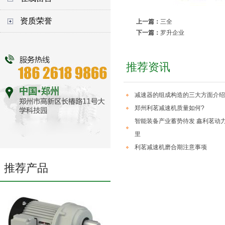
资质荣誉
上一篇：
三全
下一篇：
罗升企业
推荐资讯
减速器的组成构造的三大方面介绍
郑州利茗减速机质量如何?
智能装备产业蓄势待发 鑫利茗动
里
利茗减速机磨合期注意事项
推荐产品