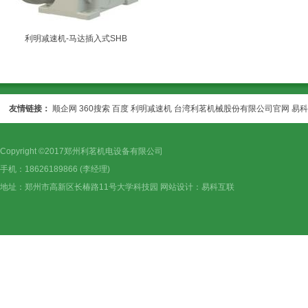
利明减速机-马达插入式SHB
友情链接：
顺企网
360搜索
百度
利明减速机
台湾利茗机械股份有限公司官网
易科
Copyright ©2017郑州利茗机电设备有限公司
手机：18626189866 (李经理)
地址：郑州市高新区长椿路11号大学科技园 网站设计：
易科互联