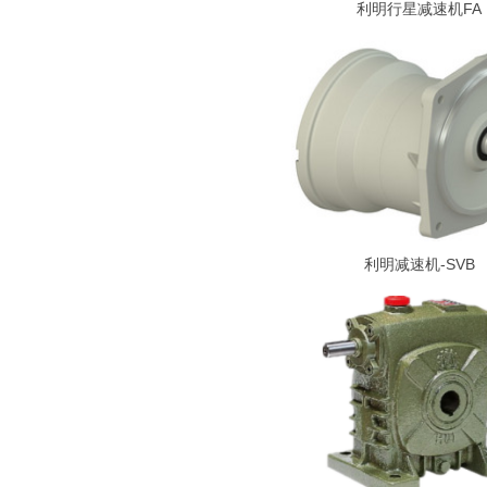
利明行星减速机FA
利明减速机-SVB