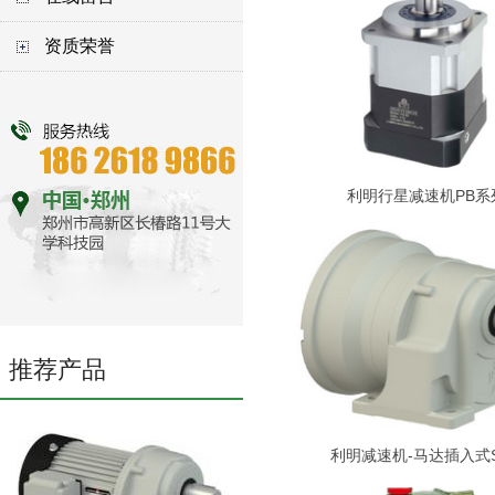
资质荣誉
利明行星减速机PB系
推荐产品
利明减速机-马达插入式S